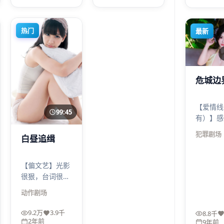
星河回响的对抗
响适合喜欢“高
观看，犯
因此更耐看。
概念”的观众。
会翻倍。
热门
最新
危城边
【爱情线
99:45
有）】感
撒糖，反
犯罪
剧场
白昼追缉
背蹭过皮
疼，但清
主线犯罪
【偏文艺】光影
很紧，没
很狠，台词很
而虐。
省。《白昼追
动作
剧场
缉》用动作做容
器，真正想讲的
9.2万
3.9千
8.8千
是：当系统失灵
2年前
9年前