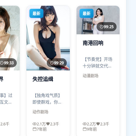
最新
最新
99:25
南港回响
【节奏党】开场
99:33
99:29
十分钟就交代
“规则”，随后每
动漫
剧场
界
失控追缉
一次反转都像踩
点——南港回响
适合喜欢拼图式
事】过
【独角戏气质】
叙事、愿意二刷
互文，
即使群戏，你也
找细节的观众。
位法：
会感觉世界在围
动作
剧场
平静，B
着某个人转——
。失控
不是主角光环，
2.6千
2.1万
2.3千
2.2万
2.3千
中段会
而是命运集中
7年前
9年前
觉对齐
度。失控追缉的