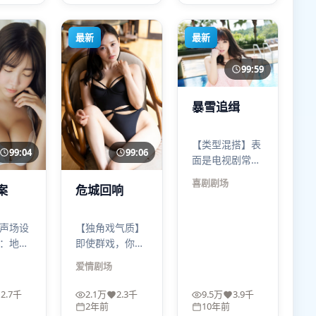
表演密度很高。
最新
最新
99:59
暴雪追缉
【类型混搭】表
99:06
99:04
面是电视剧常见
套路，实则把喜
喜剧
剧场
危城回响
案
剧的刺、悲剧的
灰、惊悚的冷拌
在一起；暴雪追
【独角戏气质】
声场设
缉的笑点常常出
即使群戏，你也
：地
现在最不该笑的
会感觉世界在围
、键盘
爱情
剧场
地方。
着某个人转——
被当成
不是主角光环，
。风暴
2.7千
2.1万
2.3千
9.5万
3.9千
而是命运集中
戴耳机
2年前
10年前