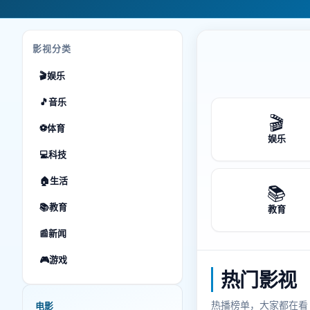
影视分类
🎬
娱乐
🎵
音乐
🎬
⚽
体育
娱乐
💻
科技
🏠
生活
📚
📚
教育
教育
📰
新闻
🎮
游戏
热门影视
热播榜单，大家都在看
电影