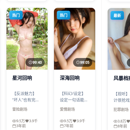
场面有痛感。
时间线。
热门
热门
最新
99:40
99:05
星河回响
深海回响
风暴档
【反派魅力】
【科幻/设定】
【视听】
“坏人”也有完整
设定一句话能说
计很抢戏
动机：不是洗
清，延展却足够
铁、海浪
冒险
剧场
爱情
剧场
犯罪
剧场
白，而是让观众
撑满两小时：规
敲击声都
理解“恶”如何从
则越简单，反噬
叙事乐器
9.5万
3.9千
9.5万
3.9千
3.8万
裂缝里长出来。
越可怕。深海回
档案适合
3年前
7年前
8年前