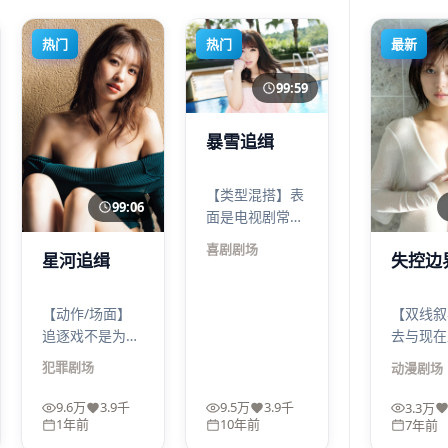
热门
热门
最新
99:59
暴雪追缉
【类型混搭】表
99:06
面是电视剧常见
套路，实则把喜
喜剧
剧场
星河追缉
失控边
剧的刺、悲剧的
灰、惊悚的冷拌
在一起；暴雪追
【动作/场面】
【双线叙
缉的笑点常常出
追逐戏不是为了
去与现在
现在最不该笑的
炫技，而是为了
剪辑像对
犯罪
剧场
动漫
剧场
地方。
把人物逼到极
A 线越
限：喘、摔、犹
线越惊心
9.6万
3.9千
9.5万
3.9千
3.3万
豫、回头。《星
边界看到
1年前
10年前
7年前
河追缉》的犯罪
开始不自