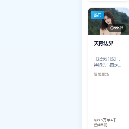
洞税。
热门
99:25
天际边界
【纪录片感】手
持镜头与固定镜
头交替，像有人
冒险
剧场
在现场犹豫要不
要介入。天际边
界的真实感来自
“犹豫”，而不是
来自抖动本身。
9.5万
4千
4年前