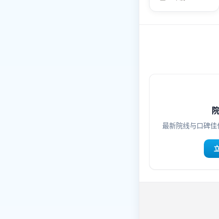
《迷城追缉》不
拖泥带水，像一
记直拳。
最新院线与口碑佳