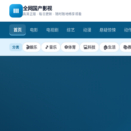
全网国产影视
高清正版 · 每日更新 · 随时随地畅享观看
首页
电影
电视剧
综艺
动漫
悬疑惊悚
动
🎬
🎵
⚽
💻
🏠
📚
娱乐
音乐
体育
科技
生活
分类