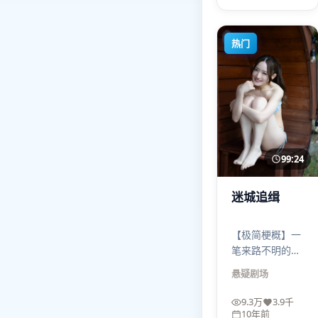
热门
99:24
迷城追缉
【极简梗概】一
笔来路不明的汇
款引发连锁反
悬疑
剧场
应；张子枫必须
在时限内做出不
9.3万
3.9千
可逆选择——
10年前