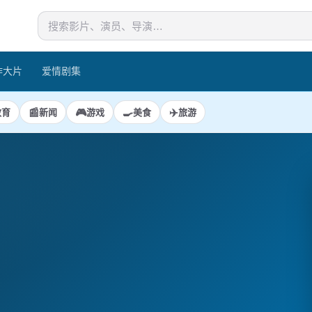
作大片
爱情剧集
📰
🎮
🍳
✈️
教育
新闻
游戏
美食
旅游