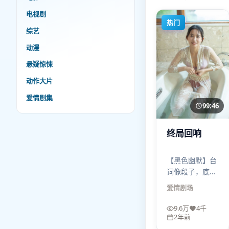
电视剧
热门
综艺
动漫
悬疑惊悚
动作大片
爱情剧集
99:46
终局回响
【黑色幽默】台
词像段子，底色
却冷。终局回响
爱情
剧场
让你边笑边皱眉
——爱情的荒诞
9.6万
4千
来自现实，而不
2年前
是来自编剧的脑