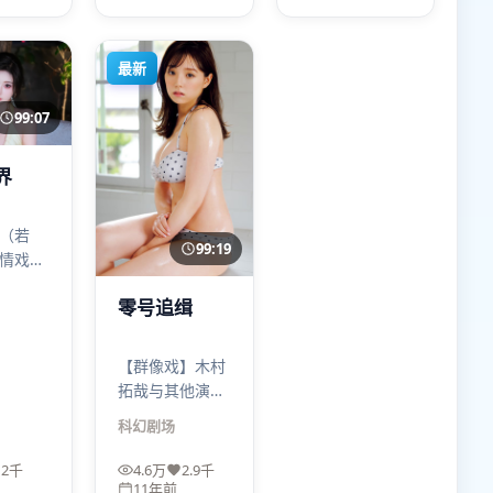
度。危城回响的
罪张力
表演密度很高。
最新
99:07
界
（若
99:19
情戏不
而像刀
零号追缉
肤：
醒。与
咬合得
【群像戏】木村
有为虐
拓哉与其他演员
互成镜像：有人
科幻
剧场
选择沉默，有人
选择同归于尽。
2千
4.6万
2.9千
《零号追缉》的
11年前