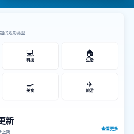
趣的观影类型
💻
🏠
科技
生活
🍳
✈️
美食
旅游
更新
查看更多
步上架